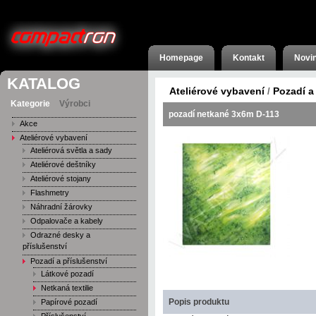
Homepage
Kontakt
Novi
KATALOG
Ateliérové vybavení
Pozadí a
/
Kategorie
Výrobci
pozadí netkané 3x6m D-113
Akce
Ateliérové vybavení
Ateliérová světla a sady
Ateliérové deštníky
Ateliérové stojany
Flashmetry
Náhradní žárovky
Odpalovače a kabely
Odrazné desky a
příslušenství
Pozadí a příslušenství
Látkové pozadí
Netkaná textilie
Popis produktu
Papírové pozadí