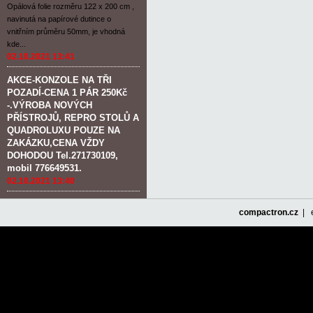
Opálová folie rozměru 122 x 200 cm ,
navinutá na papírové dutince o
vnitřním průměru 50mm, je vhodná
kde...
02.10.2021 13:41
AKCE-KONZOLE NA TŘI
POZADÍ-CENA 1 PÁR 250Kč
-.VÝROBA NOVÝCH
PŘÍSTROJŮ, REPRO STOLŮ A
QUADROLUXU POUZE NA
ZAKÁZKU,CENA VŽDY
DOHODOU Tel.271730109,
mobil 776649531.
02.10.2021 13:40
compactron.cz
| e