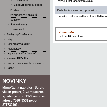
Příslušenství
pozadí z netkané textilie 3x6m
Skládací portrétní pozadí
Příslušenství
Detailní informace o produktu
Příslušenství záblesků
Pozadí z netkané textilie, velikosti 3x6m,
Softboxy
Světelné stany
Trvalá světla
Komentáře:
Stativy a příslušenství
Celkem
0
komentářů
Filtry
Foto brašny a kufry
Fotoaparáty
Objektivy a příslušenství
Walimex PRO Plus
Půjčovna atelierového vybavení
Bazar
NOVINKY
Mimořádná nabídka - Servis
všech přístrojů Compactron
vyrobených od 1979 na nové
adrese 776649531 nebo
271730109 .