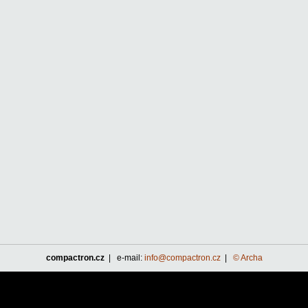
compactron.cz
| e-mail:
info@compactron.cz
|
© Archa