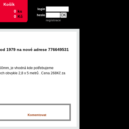
Košík
login
heslo
registrace
 od 1979 na nové adrese 776649531
u 50mm, je vhodná kde potřebujeme
ech obvykle 2,8 x 5 metrů . Cena 268Kč za
Komentovat