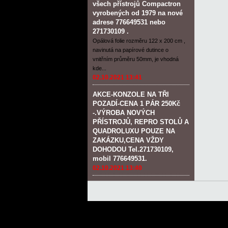
všech přístrojů Compactron
vyrobených od 1979 na nové
adrese 776649531 nebo
271730109 .
Opálová folie rozměru 122 x 200 cm ,
navinutá na papírové dutince o
vnitřním průměru 50mm, je vhodná
kde...
02.10.2021 13:41
AKCE-KONZOLE NA TŘI
POZADÍ-CENA 1 PÁR 250Kč
-.VÝROBA NOVÝCH
PŘÍSTROJŮ, REPRO STOLŮ A
QUADROLUXU POUZE NA
ZAKÁZKU,CENA VŽDY
DOHODOU Tel.271730109,
mobil 776649531.
02.10.2021 13:40