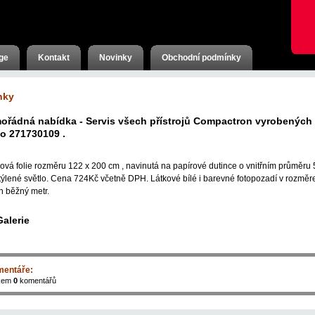
ge
Kontakt
Novinky
Obchodní podmínky
nky
ořádná nabídka - Servis všech přístrojů Compactron vyrobených
o 271730109 .
ová folie rozměru 122 x 200 cm , navinutá na papírové dutince o vnitřním průměr
týlené světlo. Cena 724Kč včetně DPH. Látkové bílé i barevné fotopozadí v rozměr
n běžný metr.
Galerie
entáře:
kem
0
komentářů