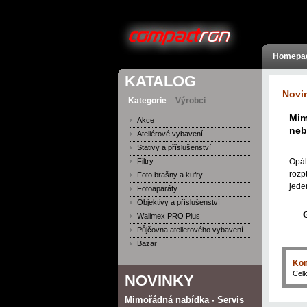
Homepa
KATALOG
Novi
Kategorie
Výrobci
Mim
Akce
neb
Ateliérové vybavení
Stativy a příslušenství
Filtry
Opál
rozp
Foto brašny a kufry
jede
Fotoaparáty
Objektivy a příslušenství
Walimex PRO Plus
Půjčovna atelierového vybavení
Bazar
Kom
Cel
NOVINKY
Mimořádná nabídka - Servis