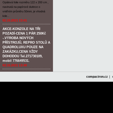
Opálová folie rozměru 122 x 200 cm ,
navinutá na papírové dutince o
vnitřním průměru 50mm, je vhodná
kde...
02.10.2021 13:41
AKCE-KONZOLE NA TŘI
POZADÍ-CENA 1 PÁR 250Kč
-.VÝROBA NOVÝCH
PŘÍSTROJŮ, REPRO STOLŮ A
QUADROLUXU POUZE NA
ZAKÁZKU,CENA VŽDY
DOHODOU Tel.271730109,
mobil 776649531.
02.10.2021 13:40
compactron.cz
| e