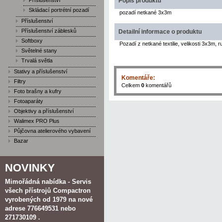
Příslušenství
Popis produktu
Skládací portrétní pozadí
pozadí netkané 3x3m
Příslušenství
Příslušenství záblesků
Detailní informace o produktu
Softboxy
Pozadí z netkané textilie, velikosti 3x3m,
Světelné stany
Trvalá světla
Stativy a příslušenství
Komentáře:
Filtry
Celkem
0
komentářů
Foto brašny a kufry
Fotoaparáty
Objektivy a příslušenství
Walimex PRO Plus
Půjčovna atelierového vybavení
Bazar
NOVINKY
Mimořádná nabídka - Servis
všech přístrojů Compactron
vyrobených od 1979 na nové
adrese 776649531 nebo
271730109 .