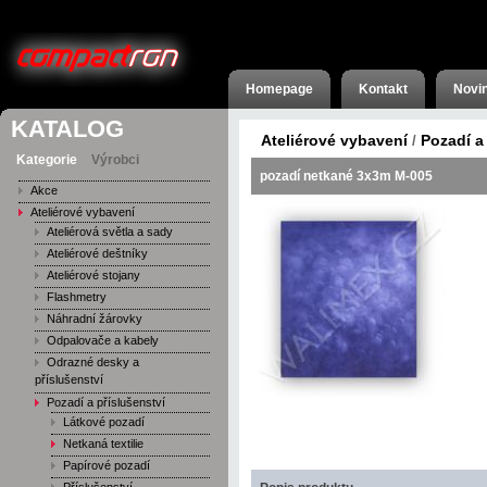
Homepage
Kontakt
Novi
KATALOG
Ateliérové vybavení
Pozadí a
/
Kategorie
Výrobci
pozadí netkané 3x3m M-005
Akce
Ateliérové vybavení
Ateliérová světla a sady
Ateliérové deštníky
Ateliérové stojany
Flashmetry
Náhradní žárovky
Odpalovače a kabely
Odrazné desky a
příslušenství
Pozadí a příslušenství
Látkové pozadí
Netkaná textilie
Papírové pozadí