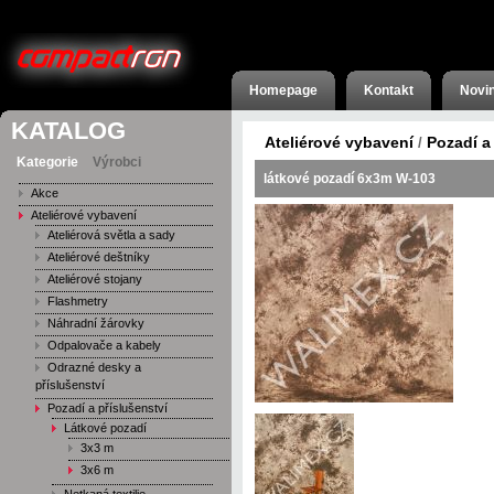
Homepage
Kontakt
Novi
KATALOG
Ateliérové vybavení
Pozadí a
/
Kategorie
Výrobci
látkové pozadí 6x3m W-103
Akce
Ateliérové vybavení
Ateliérová světla a sady
Ateliérové deštníky
Ateliérové stojany
Flashmetry
Náhradní žárovky
Odpalovače a kabely
Odrazné desky a
příslušenství
Pozadí a příslušenství
Látkové pozadí
3x3 m
3x6 m