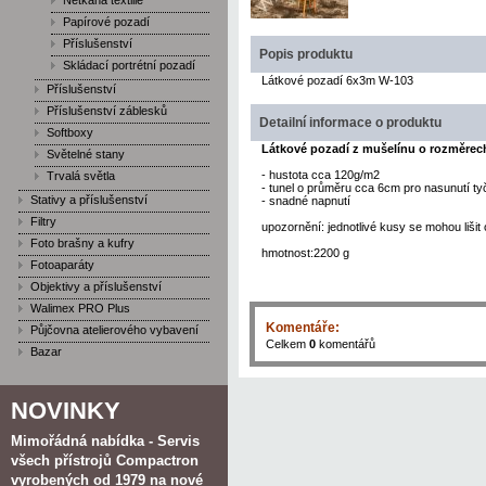
Netkaná textilie
Papírové pozadí
Příslušenství
Popis produktu
Skládací portrétní pozadí
Látkové pozadí 6x3m W-103
Příslušenství
Příslušenství záblesků
Detailní informace o produktu
Softboxy
Látkové pozadí z mušelínu o rozměrec
Světelné stany
- hustota cca 120g/m2
Trvalá světla
- tunel o průměru cca 6cm pro nasunutí ty
Stativy a příslušenství
- snadné napnutí
Filtry
upozornění: jednotlivé kusy se mohou lišit
Foto brašny a kufry
hmotnost:2200 g
Fotoaparáty
Objektivy a příslušenství
Walimex PRO Plus
Komentáře:
Půjčovna atelierového vybavení
Celkem
0
komentářů
Bazar
NOVINKY
Mimořádná nabídka - Servis
všech přístrojů Compactron
vyrobených od 1979 na nové