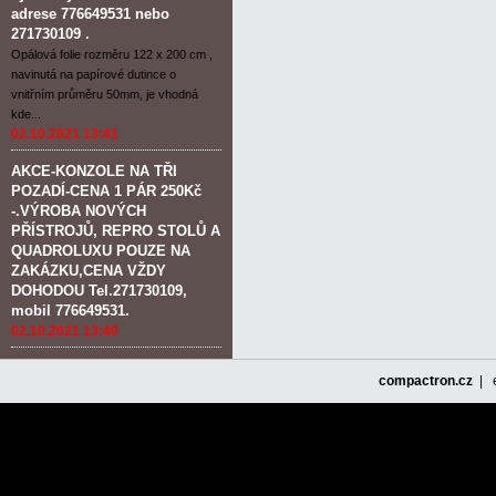
adrese 776649531 nebo
271730109 .
Opálová folie rozměru 122 x 200 cm ,
navinutá na papírové dutince o
vnitřním průměru 50mm, je vhodná
kde...
02.10.2021 13:41
AKCE-KONZOLE NA TŘI
POZADÍ-CENA 1 PÁR 250Kč
-.VÝROBA NOVÝCH
PŘÍSTROJŮ, REPRO STOLŮ A
QUADROLUXU POUZE NA
ZAKÁZKU,CENA VŽDY
DOHODOU Tel.271730109,
mobil 776649531.
02.10.2021 13:40
compactron.cz
| e