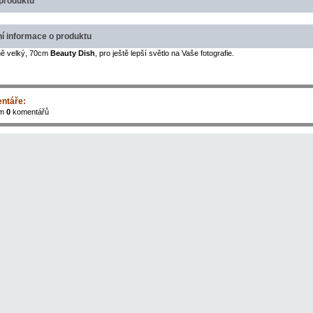
produktu
ní informace o produktu
ě velký, 70cm
Beauty Dish
, pro ještě lepší světlo na Vaše fotografie.
ntáře:
em
0
komentářů