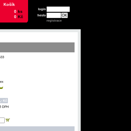
Košík
login
heslo
registrace
633
mex
,- Kč
ně DPH