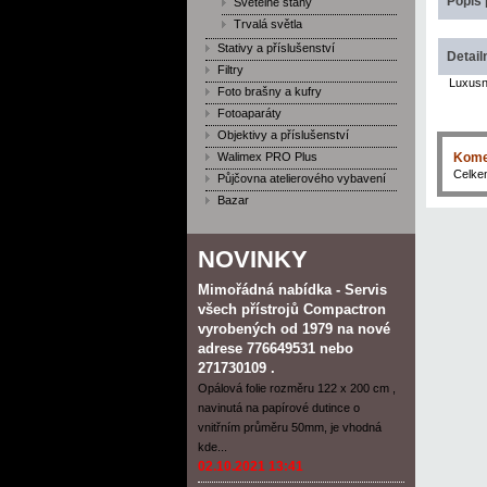
Popis 
Světelné stany
Trvalá světla
Stativy a příslušenství
Detail
Filtry
Luxusn
Foto brašny a kufry
Fotoaparáty
Objektivy a příslušenství
Walimex PRO Plus
Kome
Celk
Půjčovna atelierového vybavení
Bazar
NOVINKY
Mimořádná nabídka - Servis
všech přístrojů Compactron
vyrobených od 1979 na nové
adrese 776649531 nebo
271730109 .
Opálová folie rozměru 122 x 200 cm ,
navinutá na papírové dutince o
vnitřním průměru 50mm, je vhodná
kde...
02.10.2021 13:41