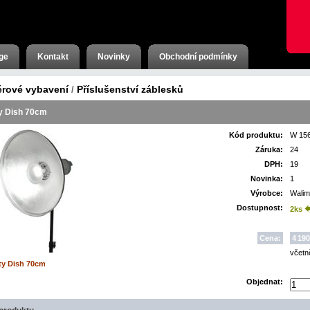
ge
Kontakt
Novinky
Obchodní podmínky
érové vybavení
Příslušenství záblesků
/
y Dish 70cm
Kód produktu:
W 15
Záruka:
24
DPH:
19
Novinka:
1
Výrobce:
Wali
Dostupnost:
2ks
Cena:
4 190
včet
Objednat: