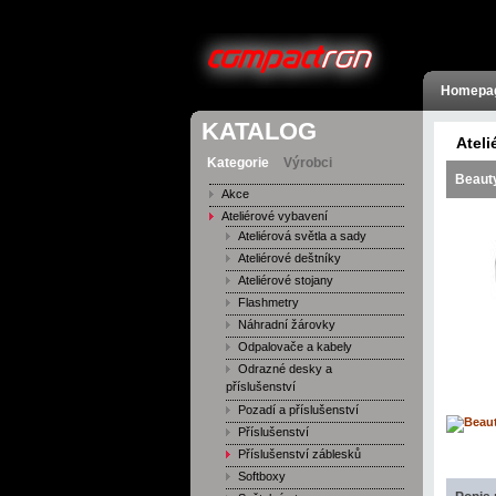
Homepa
KATALOG
Ateli
Kategorie
Výrobci
Beaut
Akce
Ateliérové vybavení
Ateliérová světla a sady
Ateliérové deštníky
Ateliérové stojany
Flashmetry
Náhradní žárovky
Odpalovače a kabely
Odrazné desky a
příslušenství
Pozadí a příslušenství
Příslušenství
Příslušenství záblesků
Softboxy