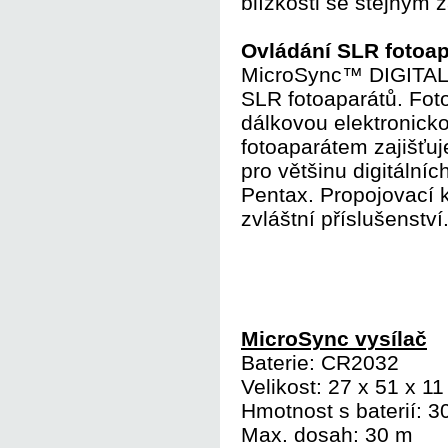
blízkosti se stejným
Ovládání SLR fotoap
MicroSync™ DIGITAL j
SLR fotoaparátů. Fot
dálkovou elektronick
fotoaparátem zajišťuj
pro většinu digitální
Pentax. Propojovací k
zvláštní příslušenství
MicroSync vysílač
Baterie: CR2032
Velikost: 27 x 51 x 1
Hmotnost s baterií: 3
Max. dosah: 30 m