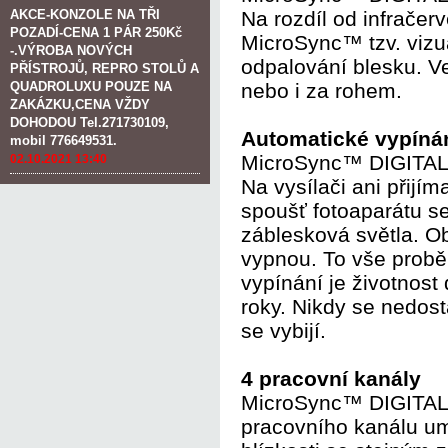
AKCE-KONZOLE NA TŘI
Na rozdíl od infračer
POZADÍ-CENA 1 PÁR 250Kč
MicroSync™ tzv. vizu
-.VÝROBA NOVÝCH
odpalování blesku. Ve
PŘÍSTROJŮ, REPRO STOLŮ A
QUADROLUXU POUZE NA
nebo i za rohem.
ZAKÁZKU,CENA VŽDY
DOHODOU Tel.271730109,
Automatické vypíná
mobil 776649531.
MicroSync™ DIGITAL 
02.10.2021 13:40
Na vysílači ani přijí
spoušť fotoaparátu se 
záblesková světla. Ob
vypnou. To vše probě
vypínání je životnost 
roky. Nikdy se nedost
se vybijí.
4 pracovní kanály
MicroSync™ DIGITAL p
pracovního kanálu um