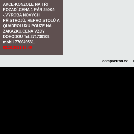
AKCE-KONZOLE NA TŘI
POZADÍ-CENA 1 PÁR 250Kč
-.VÝROBA NOVÝCH
PŘÍSTROJŮ, REPRO STOLŮ A
QUADROLUXU POUZE NA
ZAKÁZKU,CENA VŽDY
DOHODOU Tel.271730109,
mobil 776649531.
02.10.2021 13:40
compactron.cz
| e