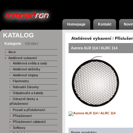
Homepage
Kontakt
Novi
KATALOG
Ateliérové vybavení
Přísluše
/
Kategorie
Výrobci
Aurora ALR 114 / ALRC 114
Akce
Ateliérové vybavení
Ateliérová světla a sady
Ateliérové deštníky
Ateliérové stojany
Flashmetry
Náhradní žárovky
Odpalovače a kabely
Odrazné desky a
příslušenství
Pozadí a příslušenství
Příslušenství
Příslušenství záblesků
Softboxy
Popis produktu