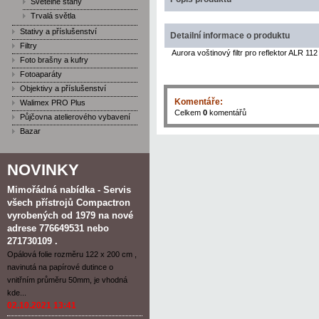
Světelné stany
Trvalá světla
Stativy a příslušenství
Detailní informace o produktu
Filtry
Aurora voštinový filtr pro reflektor ALR 11
Foto brašny a kufry
Fotoaparáty
Objektivy a příslušenství
Komentáře:
Walimex PRO Plus
Celkem
0
komentářů
Půjčovna atelierového vybavení
Bazar
NOVINKY
Mimořádná nabídka - Servis
všech přístrojů Compactron
vyrobených od 1979 na nové
adrese 776649531 nebo
271730109 .
Opálová folie rozměru 122 x 200 cm ,
navinutá na papírové dutince o
vnitřním průměru 50mm, je vhodná
kde...
02.10.2021 13:41