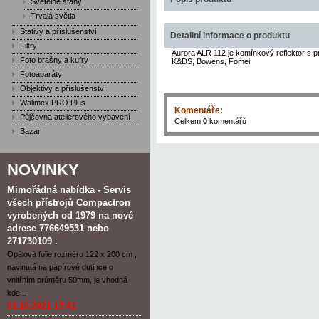
Světelné stany
Trvalá světla
Stativy a příslušenství
Detailní informace o produktu
Filtry
Aurora ALR 112 je komínkový reflektor s 
Foto brašny a kufry
K&DS, Bowens, Fomei
Fotoaparáty
Objektivy a příslušenství
Walimex PRO Plus
Komentáře:
Půjčovna atelierového vybavení
Celkem
0
komentářů
Bazar
NOVINKY
Mimořádná nabídka - Servis
všech přístrojů Compactron
vyrobených od 1979 na nové
adrese 776649531 nebo
271730109 .
Opálová folie rozměru 122 x 200 cm ,
navinutá na papírové dutince o
vnitřním průměru 50mm, je vhodná
kde...
02.10.2021 13:41