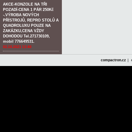
AKCE-KONZOLE NA TŘI
POZADÍ-CENA 1 PÁR 250Kč
-.VÝROBA NOVÝCH
PŘÍSTROJŮ, REPRO STOLŮ A
QUADROLUXU POUZE NA
ZAKÁZKU,CENA VŽDY
DOHODOU Tel.271730109,
mobil 776649531.
02.10.2021 13:40
compactron.cz
| e