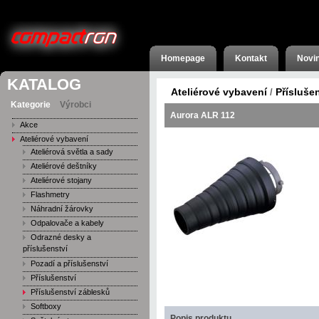
Homepage
Kontakt
Novi
KATALOG
Ateliérové vybavení
Přísluše
/
Kategorie
Výrobci
Aurora ALR 112
Akce
Ateliérové vybavení
Ateliérová světla a sady
Ateliérové deštníky
Ateliérové stojany
Flashmetry
Náhradní žárovky
Odpalovače a kabely
Odrazné desky a
příslušenství
Pozadí a příslušenství
Příslušenství
Příslušenství záblesků
Softboxy
Popis produktu