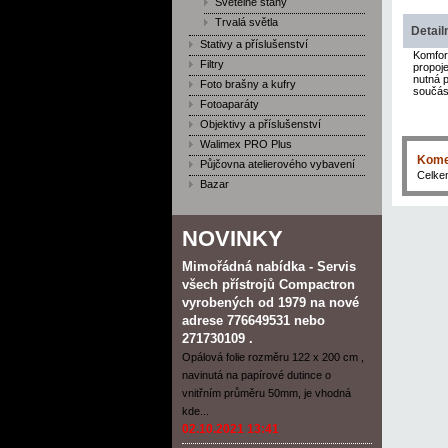
Světelné stany
Trvalá světla
Detail
Stativy a příslušenství
Komfort
Filtry
propoj
nutná 
Foto brašny a kufry
součást
Fotoaparáty
Objektivy a příslušenství
Walimex PRO Plus
Kome
Půjčovna atelierového vybavení
Celk
Bazar
NOVINKY
Mimořádná nabídka - Servis
všech přístrojů Compactron
vyrobených od 1979 na nové
adrese 776649531 nebo
271730109 .
Opálová folie rozměru 122 x 200 cm ,
navinutá na papírové dutince o
vnitřním průměru 50mm, je vhodná
kde...
02.10.2021 13:41