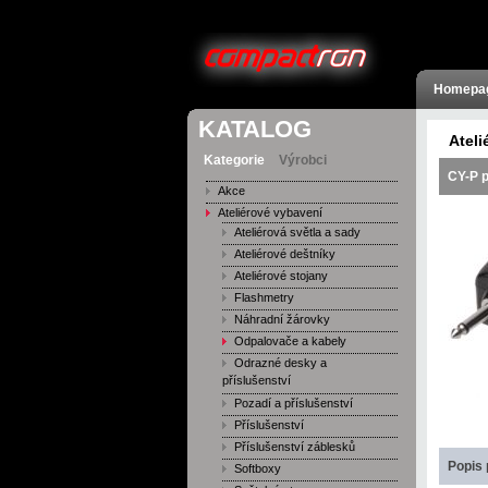
Homepa
KATALOG
Ateli
Kategorie
Výrobci
CY-P p
Akce
Ateliérové vybavení
Ateliérová světla a sady
Ateliérové deštníky
Ateliérové stojany
Flashmetry
Náhradní žárovky
Odpalovače a kabely
Odrazné desky a
příslušenství
Pozadí a příslušenství
Příslušenství
Příslušenství záblesků
Popis 
Softboxy