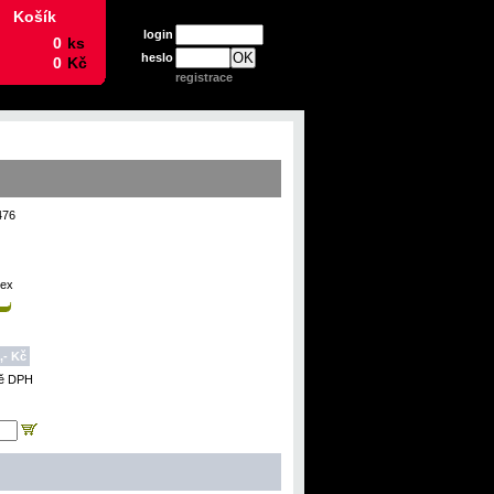
Košík
login
heslo
registrace
476
mex
,- Kč
ně DPH