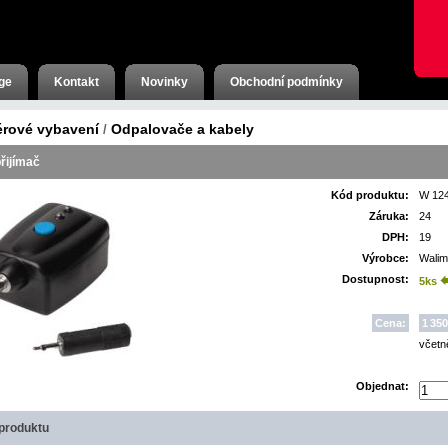
ge
Kontakt
Novinky
Obchodní podmínky
érové vybavení
Odpalovače a kabely
/
řijímač
Kód produktu:
W 12
Záruka:
24
DPH:
19
Výrobce:
Wali
Dostupnost:
5ks
Cena:
1 350
včet
Objednat:
produktu