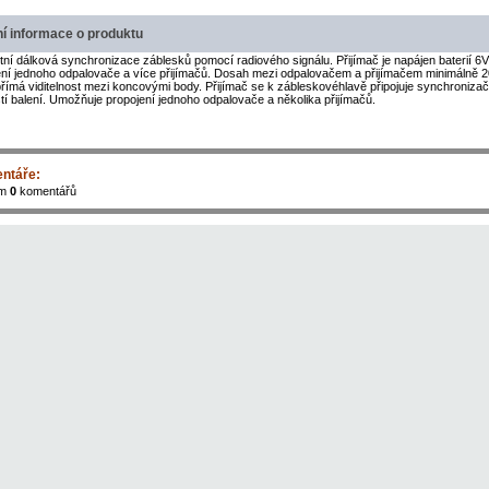
ní informace o produktu
ní dálková synchronizace záblesků pomocí radiového signálu. Přijímač je napájen baterií 6V,
ení jednoho odpalovače a více přijímačů. Dosah mezi odpalovačem a přijímačem minimálně
přímá viditelnost mezi koncovými body. Přijímač se k zábleskovéhlavě připojuje synchroni
í balení. Umožňuje propojení jednoho odpalovače a několika přijímačů.
ntáře:
em
0
komentářů