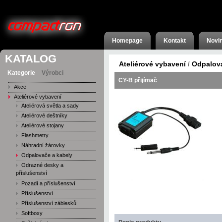
Homepage
Kontakt
Novi
KATALOG
Ateliérové vybavení
Odpalova
/
Kategorie
Výrobci
CY-B přijímač
Akce
Ateliérové vybavení
Ateliérová světla a sady
Ateliérové deštníky
Ateliérové stojany
Flashmetry
Náhradní žárovky
Odpalovače a kabely
Odrazné desky a
příslušenství
Pozadí a příslušenství
Příslušenství
Příslušenství záblesků
Softboxy