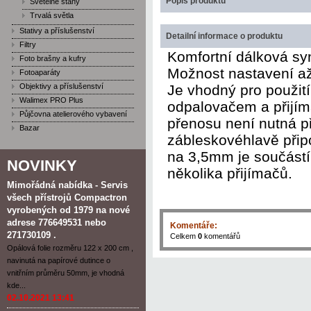
Popis produktu
Světelné stany
Trvalá světla
Stativy a příslušenství
Detailní informace o produktu
Filtry
Komfortní dálková sy
Foto brašny a kufry
Možnost nastavení až 
Fotoaparáty
Objektivy a příslušenství
Je vhodný pro použit
Walimex PRO Plus
odpalovačem a přijí
Půjčovna atelierového vybavení
přenosu není nutná př
Bazar
zábleskovéhlavě při
na 3,5mm je součástí
NOVINKY
několika přijímačů.
Mimořádná nabídka - Servis
všech přístrojů Compactron
vyrobených od 1979 na nové
adrese 776649531 nebo
Komentáře:
271730109 .
Celkem
0
komentářů
Opálová folie rozměru 122 x 200 cm ,
navinutá na papírové dutince o
vnitřním průměru 50mm, je vhodná
kde...
02.10.2021 13:41