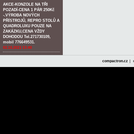
AKCE-KONZOLE NA TŘI
POZADÍ-CENA 1 PÁR 250Kč
-.VÝROBA NOVÝCH
PŘÍSTROJŮ, REPRO STOLŮ A
QUADROLUXU POUZE NA
ZAKÁZKU,CENA VŽDY
DOHODOU Tel.271730109,
mobil 776649531.
02.10.2021 13:40
compactron.cz
| e