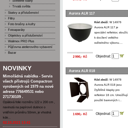
Světelné stany
Trvalá světla
Stativy a příslušenství
Aurora ALR 117
Filtry
Kód zboží:
W 14976
Foto brašny a kufry
Aurora ALR 117 je
Fotoaparáty
speciální reflektor, sloužíc
Objektivy a příslušenství
k docílení velkého
Walimex PRO Plus
světelného výkonu....
Půjčovna atelierového vybavení
Bazar
Objednat:
2 990,- Kč
NOVINKY
Aurora ALR 018
Mimořádná nabídka - Servis
Kód zboží:
W 14978
všech přístrojů Compactron
Aurora ALR 018 jsou
vyrobených od 1979 na nové
čtyřdílné klapky pro
adrese 776649531 nebo
reflektor 18 cm. Umožňují
271730109 .
použití barevných i...
Opálová folie rozměru 122 x 200 cm ,
navinutá na papírové dutince o
vnitřním průměru 50mm, je vhodná
Objednat:
1 690,- Kč
kde...
02.10.2021 13:41