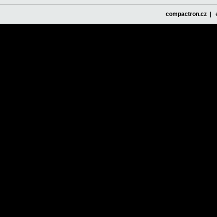
compactron.cz
| e