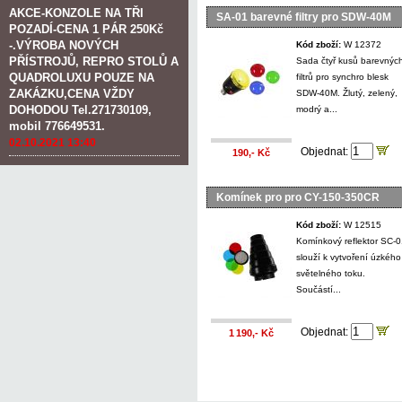
AKCE-KONZOLE NA TŘI
SA-01 barevné filtry pro SDW-40M
POZADÍ-CENA 1 PÁR 250Kč
-.VÝROBA NOVÝCH
Kód zboží:
W 12372
PŘÍSTROJŮ, REPRO STOLŮ A
Sada čtyř kusů barevnýc
QUADROLUXU POUZE NA
filtrů pro synchro blesk
ZAKÁZKU,CENA VŽDY
SDW-40M. Žlutý, zelený,
DOHODOU Tel.271730109,
modrý a...
mobil 776649531.
02.10.2021 13:40
Objednat:
190,- Kč
Komínek pro pro CY-150-350CR
Kód zboží:
W 12515
Komínkový reflektor SC-
slouží k vytvoření úzkého
světelného toku.
Součástí...
Objednat:
1 190,- Kč