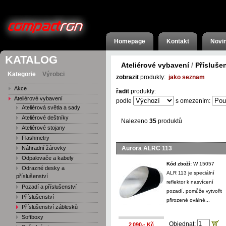
Homepage
Kontakt
Novi
KATALOG
Ateliérové vybavení
Přísluše
/
Kategorie
Výrobci
zobrazit
produkty:
jako seznam
Akce
řadit
produkty:
Ateliérové vybavení
podle
s omezením:
Ateliérová světla a sady
Ateliérové deštníky
Nalezeno
35
produktů
Ateliérové stojany
Flashmetry
Náhradní žárovky
Aurora ALRC 113
Odpalovače a kabely
Kód zboží:
W 15057
Odrazné desky a
ALR 113 je speciální
příslušenství
reflektor k nasvícení
Pozadí a příslušenství
pozadí, pomůže vytvořit
Příslušenství
přirozené oválné...
Příslušenství záblesků
Softboxy
Objednat:
2 090,- Kč